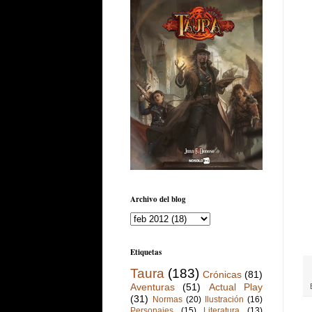
Archivo del blog
Etiquetas
Taura
(183)
Crónicas
(81)
Aventuras
(51)
Actual Play
(31)
Normas
(20)
Ilustración
(16)
Personajes
(15)
Literatura
(13)