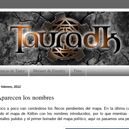
ónicas de Taura
Metanet de Eternity
Foro
 febrero, 2012
parecen los nombres
oco a poco van cerrándose los flecos pendientes del mapa. En la última c
odo el mapa de Këllon con los nombres introducidos, por lo que mientras
etalles pulidos y el primer borrador del mapa político, aquí os pasamos una pe