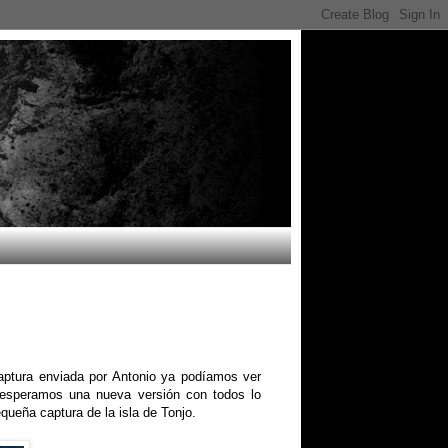
aptura enviada por Antonio ya podíamos ver
 esperamos una nueva versión con todos lo
queña captura de la isla de Tonjo.