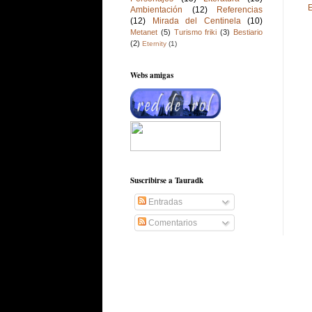
E
Ambientación
(12)
Referencias
(12)
Mirada del Centinela
(10)
Metanet
(5)
Turismo friki
(3)
Bestiario
(2)
Eternity
(1)
Webs amigas
Suscribirse a Tauradk
Entradas
Comentarios