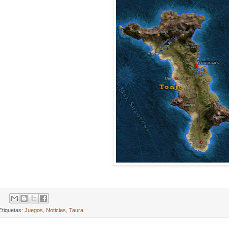
Etiquetas:
Juegos
,
Noticias
,
Taura