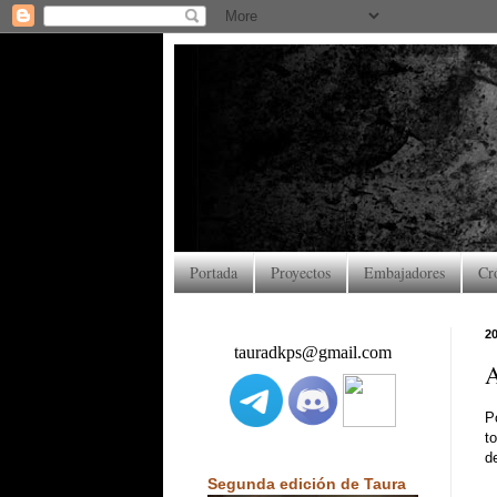
Portada
Proyectos
Embajadores
Cr
20
tauradkps@gmail.com
A
P
t
d
Segunda edición de Taura