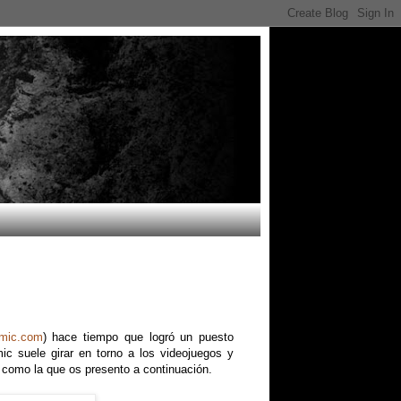
mic.com
) hace tiempo que logró un puesto
ic suele girar en torno a los videojuegos y
como la que os presento a continuación.