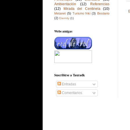
Ambientación
(12)
Referencias
(12)
Mirada del Centinela
(10)
E
Metanet
(5)
Turismo friki
(3)
Bestiario
(2)
Eternity
(1)
Webs amigas
Suscribirse a Tauradk
Entradas
Comentarios