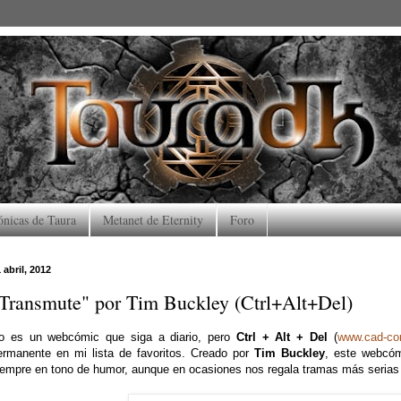
ónicas de Taura
Metanet de Eternity
Foro
 abril, 2012
Transmute" por Tim Buckley (Ctrl+Alt+Del)
o es un webcómic que siga a diario, pero
Ctrl + Alt + Del
(
www.cad-co
ermanente en mi lista de favoritos. Creado por
Tim Buckley
, este webcóm
iempre en tono de humor, aunque en ocasiones nos regala tramas más serias 