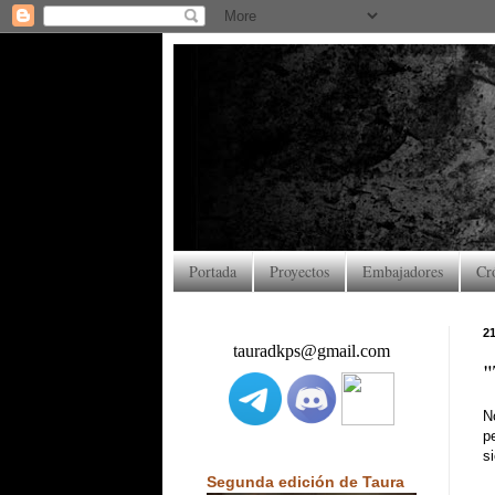
Portada
Proyectos
Embajadores
Cr
21
tauradkps@gmail.com
"
N
p
s
Segunda edición de Taura