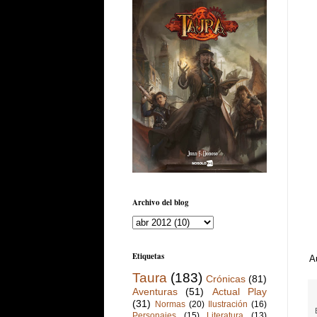
Archivo del blog
Etiquetas
A
Taura
(183)
Crónicas
(81)
Aventuras
(51)
Actual Play
(31)
Normas
(20)
Ilustración
(16)
Personajes
(15)
Literatura
(13)