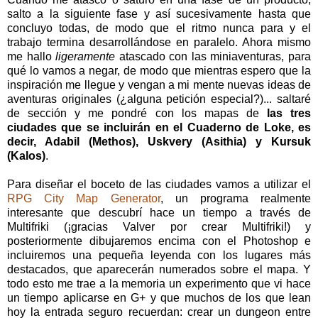
salto a la siguiente fase y así sucesivamente hasta que
concluyo todas, de modo que el ritmo nunca para y el
trabajo termina desarrollándose en paralelo. Ahora mismo
me hallo
ligeramente
atascado con las miniaventuras, para
qué lo vamos a negar, de modo que mientras espero que la
inspiración me llegue y vengan a mi mente nuevas ideas de
aventuras originales (¿alguna petición especial?)... saltaré
de sección y me pondré con los mapas de
las tres
ciudades que se incluirán en el Cuaderno de Loke, es
decir, Adabil (Methos), Uskvery (Asithia) y Kursuk
(Kalos)
.
Para diseñar el boceto de las ciudades vamos a utilizar el
RPG City Map Generator
, un programa realmente
interesante que descubrí hace un tiempo a través de
Multifriki (¡gracias Valver por crear Multifriki!) y
posteriormente dibujaremos encima con el Photoshop e
incluiremos una pequeña leyenda con los lugares más
destacados, que aparecerán numerados sobre el mapa. Y
todo esto me trae a la memoria un experimento que vi hace
un tiempo aplicarse en G+ y que muchos de los que lean
hoy la entrada seguro recuerdan: crear un dungeon entre